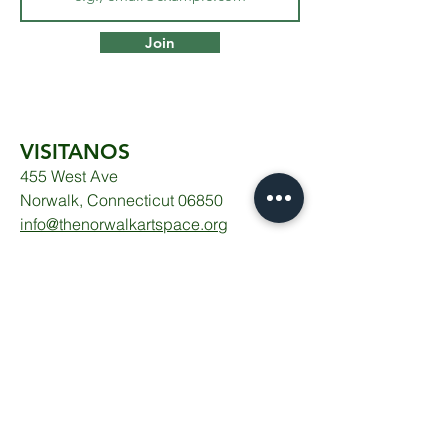
Join
VISITANOS
455 West Ave
Norwalk, Connecticut 06850
info@thenorwalkartspace.org
Recepción:
(203) 252-2840
Cafetería: (203) 604-0309